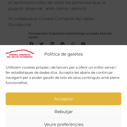
el sentiment crític de totes les persones que la
puguin observar amb calma i atenció.
Hi col·labora el Consell Comarcal del Vallès
Occidental.
Comparteix Exposició homenatge al poeta Marcel
Ayats
Política de galetes
Utilitzem cookies pròpies i de tercers per a oferir un millor servei i
fer estadístiques de dades d'ús. Accepta-les abans de continuar
Troba la teva activitat
navegant per a poder gaudir de tots els seus continguts amb plena
funcionalitat.
Utilitza el nostre buscador per
gaudir de moltes activitats!
Acceptar
Vull trobar-la
Rebutjar
Veure preferències