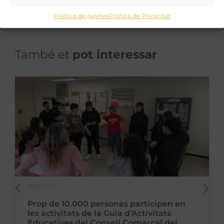
Política de galetes
Política de Privacitat
També et
pot interessar
16/06/2026
Prop de 10.000 persones participen en
les activitats de la Guia d’Activitats
Educatives del Consell Comarcal del