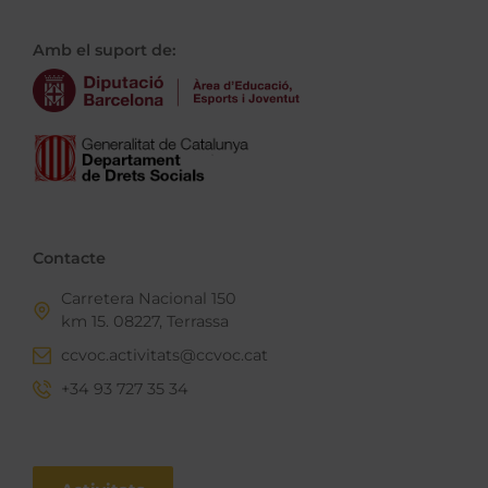
Amb el suport de:
Contacte
Carretera Nacional 150
km 15. 08227, Terrassa
ccvoc.activitats@ccvoc.cat
+34 93 727 35 34