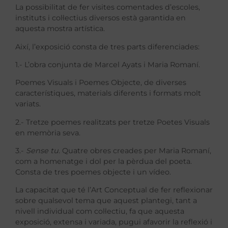
La possibilitat de fer visites comentades d’escoles,
instituts i col·lectius diversos està garantida en
aquesta mostra artística.
Així, l’exposició consta de tres parts diferenciades:
1.- L’obra conjunta de Marcel Ayats i Maria Romaní.
Poemes Visuals i Poemes Objecte, de diverses
característiques, materials diferents i formats molt
variats.
2.- Tretze poemes realitzats per tretze Poetes Visuals
en memòria seva.
3.-
Sense tu
. Quatre obres creades per Maria Romaní,
com a homenatge i dol per la pèrdua del poeta.
Consta de tres poemes objecte i un vídeo.
La capacitat que té l’Art Conceptual de fer reflexionar
sobre qualsevol tema que aquest plantegi, tant a
nivell individual com col·lectiu, fa que aquesta
exposició, extensa i variada, pugui afavorir la reflexió i