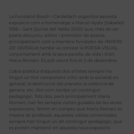
La Fundació Bosch i Cardellach organitza aquesta
exposició com a homenatge a Marcel Ayats (Sabadell
1956 – Sant Quirze del Vallès 2020) que; més de ser
poeta discursiu, editor i promotor de poesia,
principalment com a membre fundador de
PAPERS
DE VERSÀLIA
; també va conrear la POESIA VISUAL,
conjuntament amb la seva parella, de vida i d’art,
Maria Romaní. Es pot veure fins el 2 de desembre.
L’obra poètica d’aquests dos artistes sempre ha
tingut un fort component crític amb la societat en
general, la destrucció del planeta, la violència de
gènere, etc. Així com també un contingut
pedagògic. Tots dos, però principalment Maria
Romaní, han fet sempre visites guiades de les seves
exposicions. Tenint en compte que Maria Romaní és
mestra de professió, aquestes visites comentades
sempre han tingut un alt contingut pedagògic, que
es pretén mantenir en aquesta nova exposició.